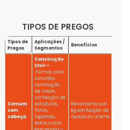
TIPOS DE PREGOS
Tipos de
Aplicações /
Benefícios
Pregos
Segmentos
Construção
Civil –
Fôrmas para
concreto,
construção
de casas,
confecção de
Comum
estruturas,
Rendimento por
com
forros,
kg em função da
cabeça
tapumes,
dureza do arame.
entre outros.
Marcenaria –