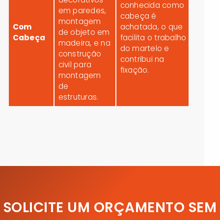
conhecida como
em paredes,
cabeça é
montagem
Com
achatada, o que
de objeto em
Cabeça
facilita o trabalho
madeira, e na
do martelo e
construção
contribui na
civil para
fixação.
montagem
de
estruturas.
SOLICITE UM ORÇAMENTO SEM