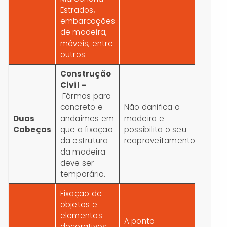
Estrados,
embarcações
de madeira,
móveis, entre
outros.
Construção
Civil –
Fôrmas para
concreto e
Não danifica a
Duas
andaimes em
madeira e
Cabeças
que a fixação
possibilita o seu
da estrutura
reaproveitamento.
da madeira
deve ser
temporária.
Fixação de
objetos e
elementos
A ponta
decorativos