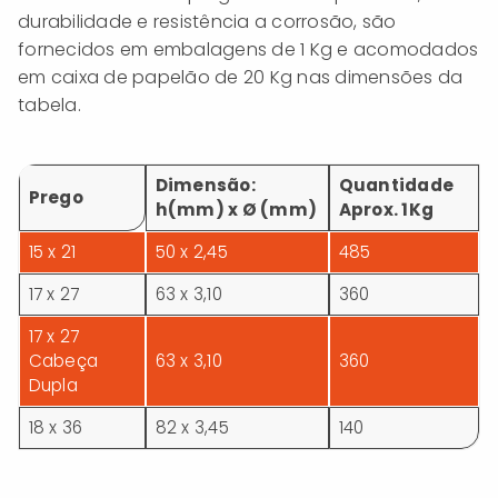
durabilidade e resistência a corrosão, são
fornecidos em embalagens de 1 Kg e acomodados
em caixa de papelão de 20 Kg nas dimensões da
tabela.
Dimensão:
Quantidade
Prego
h(mm) x Ø (mm)
Aprox. 1Kg
15 x 21
50 x 2,45
485
17 x 27
63 x 3,10
360
17 x 27
Cabeça
63 x 3,10
360
Dupla
18 x 36
82 x 3,45
140